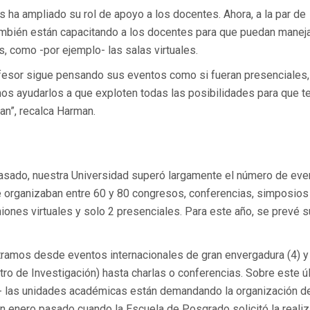
s ha ampliado su rol de apoyo a los docentes. Ahora, a la par de
también están capacitando a los docentes para que puedan maneja
, como -por ejemplo- las salas virtuales.
fesor sigue pensando sus eventos como si fueran presenciales, 
 ayudarlos a que exploten todas las posibilidades para que t
an”, recalca Harman.
pasado, nuestra Universidad superó largamente el número de eve
e organizaban entre 60 y 80 congresos, conferencias, simposios
iones virtuales y solo 2 presenciales. Para este año, se prevé s
ntramos desde eventos internacionales de gran envergadura (4) y 
ntro de Investigación) hasta charlas o conferencias. Sobre este ú
s- las unidades académicas están demandando la organización d
n enero pasado cuando la Escuela de Posgrado solicitó la reali