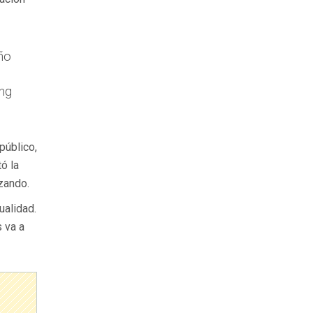
ño
ng
público,
ó la
nzando.
ualidad.
 va a