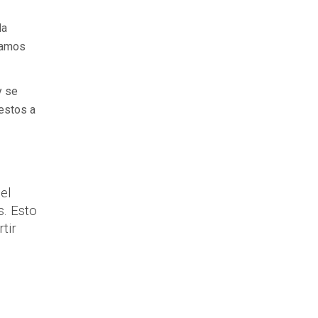
la
blamos
y se
uestos a
el
s. Esto
tir