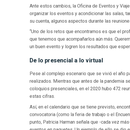
Ante estos cambios, la Oficina de Eventos y Viaje
organizar los eventos y acondicionar las salas, 
su cuenta, algunos aspectos durante las reuniones
“Uno de los retos que encontramos es que el pro
que tenemos que acompañarlos aún más. Queremos
un buen evento y logren los resultados que esper
De lo presencial a lo virtual
Pese al complejo escenario que se vivió el año 
realizados. Mientras que antes de la pandemia s
coloquios presenciales, en el 2020 hubo 472 reun
estas cifras.
Así, en el calendario que se tiene previsto, enco
convocatoria (como la feria de trabajo o el Encue
punto, Patricia Harman señala que -cada vez má
eventos en paquetes. Un ejemplo de ello se dio e