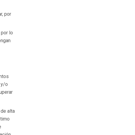
r, por
por lo
engan
ntos
 y/o
uperar
de alta
ltimo
e
zación