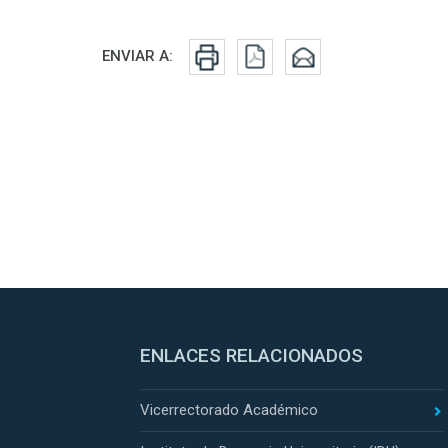
Redes sociales
ENVIAR A:
ENLACES RELACIONADOS
Vicerrectorado Académico