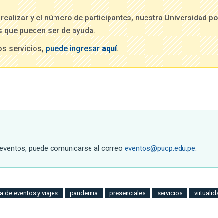
realizar y el número de participantes, nuestra Universidad p
as que pueden ser de ayuda.
os servicios,
puede ingresar
aquí
.
e eventos, puede comunicarse al correo
eventos@pucp.edu.pe
.
na de eventos y viajes
pandemia
presenciales
servicios
virtuali