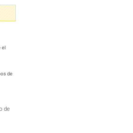
 el
ipos de
o de