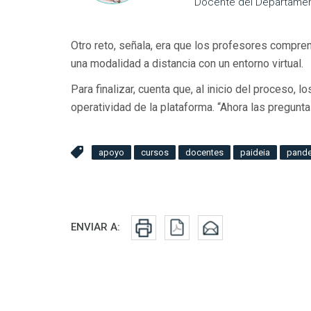
Docente del Departamen
Otro reto, señala, era que los profesores compren
una modalidad a distancia con un entorno virtual.
Para finalizar, cuenta que, al inicio del proceso
operatividad de la plataforma. “Ahora las pregunt
apoyo
cursos
docentes
paideia
pand
Redes sociales
ENVIAR A: