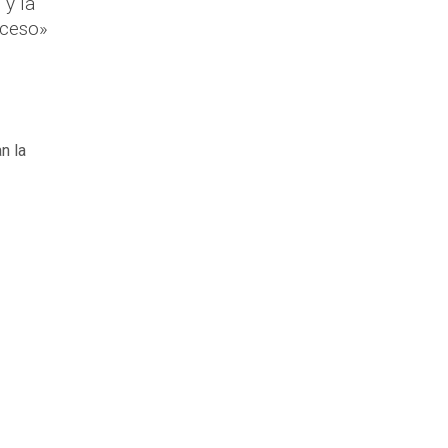
 y la
oceso»
n la