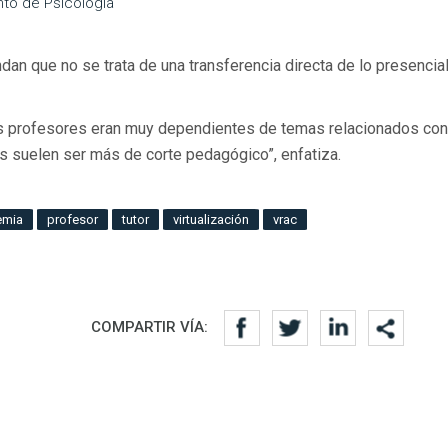
to de Psicología
dan que no se trata de una transferencia directa de lo presencial
, los profesores eran muy dependientes de temas relacionados con
as suelen ser más de corte pedagógico”, enfatiza.
emia
profesor
tutor
virtualización
vrac
COMPARTIR VÍA: