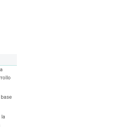
la
rollo
a base
 la
a