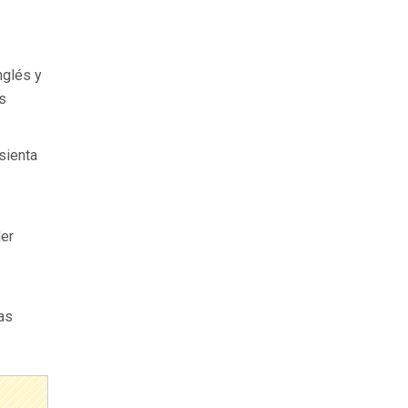
nglés y
s
sienta
der
as