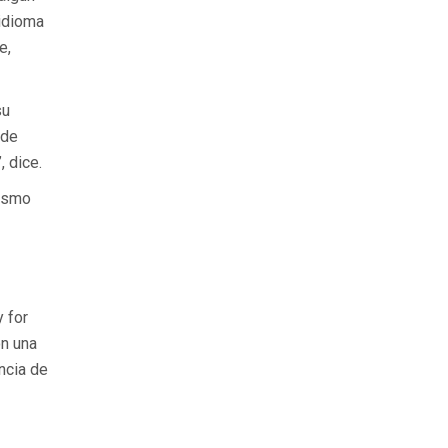
 idioma
e,
su
 de
 dice.
mismo
 for
on una
ncia de