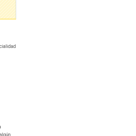
cialidad
a
algún