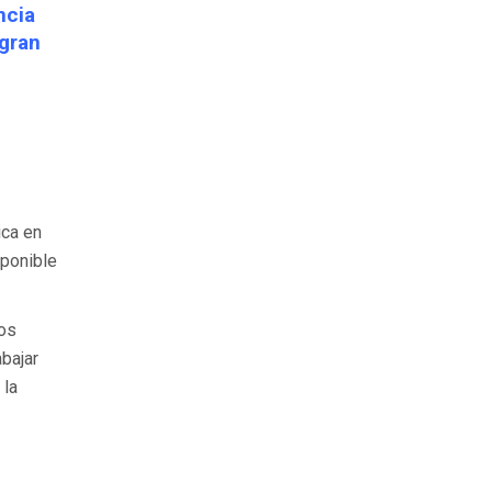
ncia
 gran
ica en
sponible
mos
bajar
 la