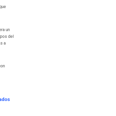
 que
era un
mpos del
as a
con
ados