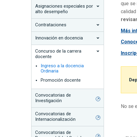
que se 
Asignaciones especiales por
calidad
alto desempeño
revisan
Contrataciones
Más in
Innovación en docencia
Conoce
Concurso de la carrera
Inscrip
docente
Filt
Ingreso a la docencia
Ordinaria
Dep
Promoción docente
Convocatorias de
Investigación
No se e
Convocatorias de
Internacionalización
Convocatorias de