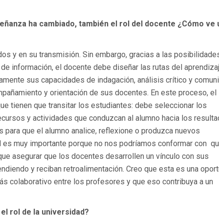
señanza ha cambiado, también el rol del docente ¿Cómo ve 
dos y en su transmisión. Sin embargo, gracias a las posibilidade
de información, el docente debe diseñar las rutas del aprendiza
amente sus capacidades de indagación, análisis crítico y comun
mpañamiento y orientación de sus docentes. En este proceso, el
que tienen que transitar los estudiantes: debe seleccionar los
ecursos y actividades que conduzcan al alumno hacia los result
s para que el alumno analice, reflexione o produzca nuevos
nal es muy importante porque no nos podríamos conformar con qu
que asegurar que los docentes desarrollen un vínculo con sus
ndiendo y reciban retroalimentación. Creo que esta es una opor
ás colaborativo entre los profesores y que eso contribuya a un
l rol de la universidad?