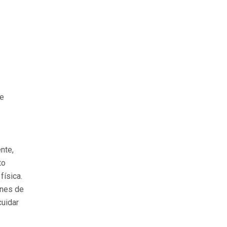
ue
nte,
to
física.
ones de
uidar