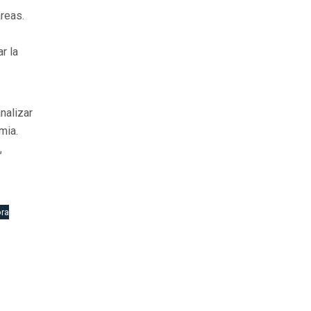
reas.
r la
nalizar
mia.
,
ora