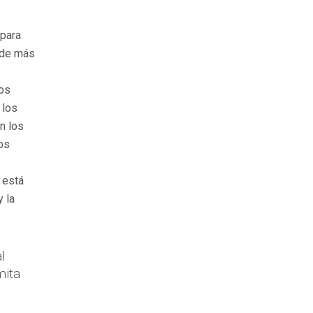
 para
n de más
los
 los
n los
os
 está
 la
l
mita