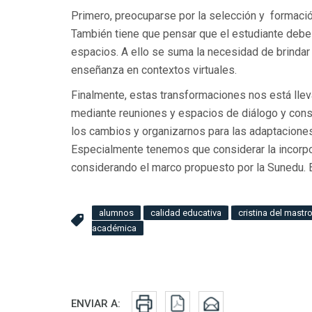
Primero, preocuparse por la selección y formaci
También tiene que pensar que el estudiante debe
espacios. A ello se suma la necesidad de brindar 
enseñanza en contextos virtuales.
Finalmente, estas transformaciones nos está llev
mediante reuniones y espacios de diálogo y cons
los cambios y organizarnos para las adaptaciones
Especialmente tenemos que considerar la incorpo
considerando el marco propuesto por la Sunedu. E
alumnos
calidad educativa
cristina del mastr
académica
Redes sociales
ENVIAR A: