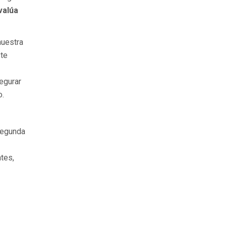
valúa
nuestra
ste
egurar
o.
segunda
tes,