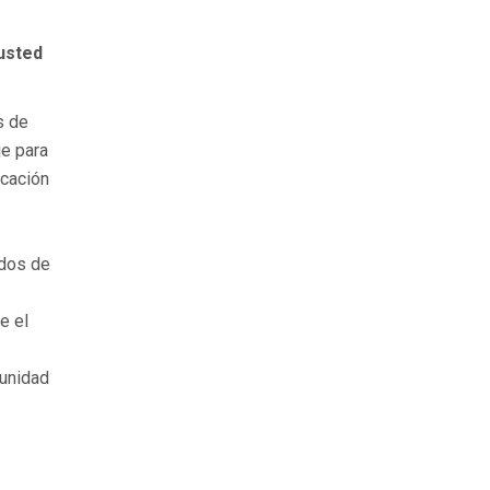
usted
s de
je para
icación
ados de
e el
tunidad