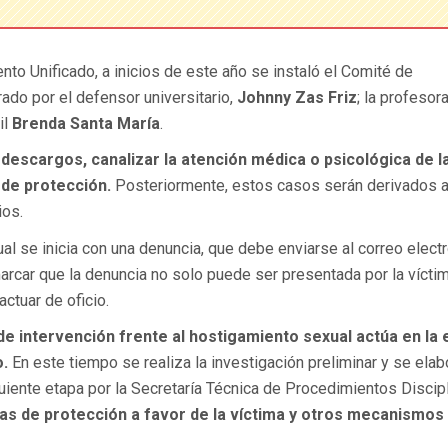
to Unificado, a inicios de este año se instaló el Comité de
rado por el defensor universitario,
Johnny Zas Friz
; la profesor
il
Brenda Santa María
.
y descargos, canalizar la atención médica o psicológica de l
s de
protección.
Posteriormente, estos casos serán derivados a
ios.
l se inicia con una denuncia, que debe enviarse al correo elect
arcar que la denuncia no solo puede ser presentada por la víctim
ctuar de oficio.
de intervención frente al hostigamiento sexual actúa en la 
o.
En este tiempo se realiza la investigación preliminar y se elab
guiente etapa por la Secretaría Técnica de Procedimientos Discipl
as de protección a favor de la víctima y otros mecanismos