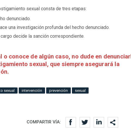
ostigamiento sexual consta de tres etapas:
echo denunciado.
 hace una investigación profunda del hecho denunciado.
a cargo decide la sanción correspondiente.
l o conoce de algún caso, no dude en denunciarl
tigamiento sexual, que siempre asegurará la
ión.
to sexual
intervención
prevención
sexual
COMPARTIR VÍA: