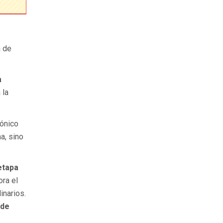
a de
a
 la
rónico
a, sino
etapa
ora el
inarios.
 de