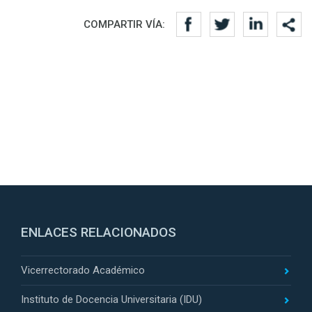
Redes sociales
COMPARTIR VÍA:
ENLACES RELACIONADOS
Vicerrectorado Académico
Instituto de Docencia Universitaria (IDU)