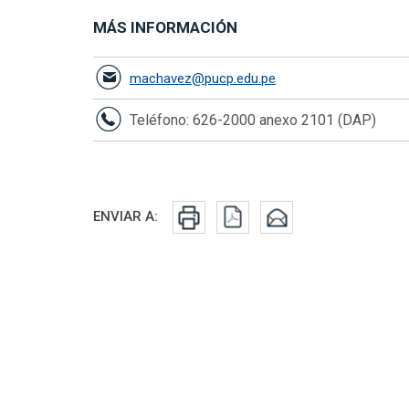
MÁS INFORMACIÓN
machavez@pucp.edu.pe
Teléfono: 626-2000 anexo 2101 (DAP)
Redes sociales
ENVIAR A: