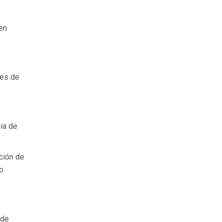
en
tes de
ia de
ción de
o
 de