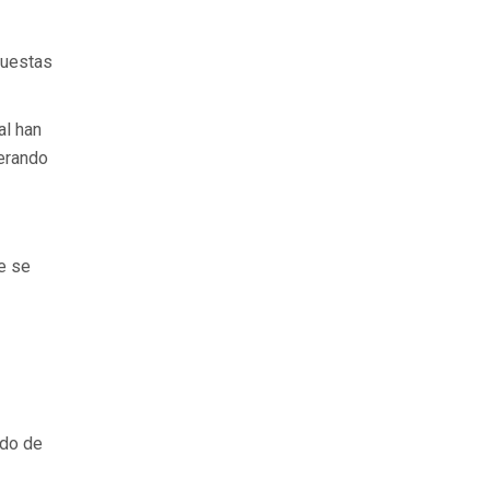
puestas
al han
erando
e se
ado de