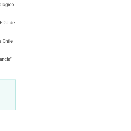
ológico
 CEDU de
e Chile
ancia”