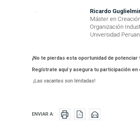
Ricardo Guglielmi
Máster en Creación
Organización Industr
Universidad Peruana
¡No te pierdas esta oportunidad de potenciar t
Regístrate aquí y asegura tu participación en 
¡Las vacantes son limitadas!
Redes sociales
ENVIAR A: