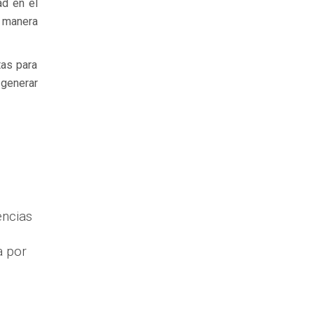
ad en el
a manera
tas para
 generar
encias
a por