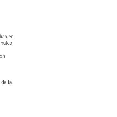
dica en
enales
 en
 de la