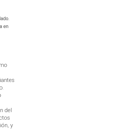
lado.
a en
omo
iantes
o.
o
n del
ectos
ión, y