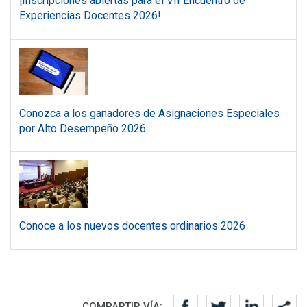
¡Inscripciones abiertas para el VII Encuentro de
Experiencias Docentes 2026!
Conozca a los ganadores de Asignaciones Especiales
por Alto Desempeño 2026
Conoce a los nuevos docentes ordinarios 2026
Redes sociales
COMPARTIR VÍA: