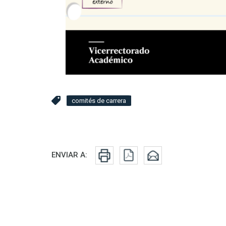
comités de carrera
Redes sociales
ENVIAR A: