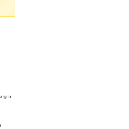
según
s