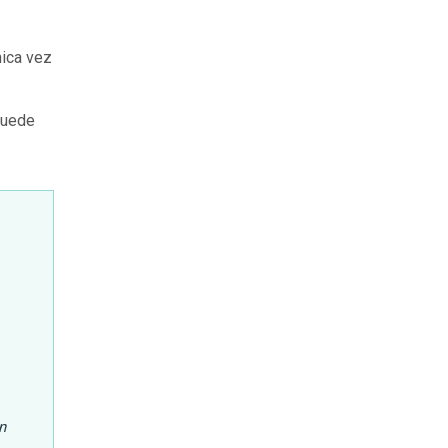
nica vez
puede
n