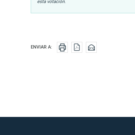
esta votación.
Redes sociales
ENVIAR A: