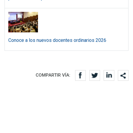
Conoce a los nuevos docentes ordinarios 2026
Redes sociales
COMPARTIR VÍA: